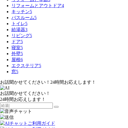
リフォームとアウトドア
4
キッチン
5
バスルーム
5
トイレ
5
給湯器
3
リビング
5
ドア
5
寝室
5
外壁
5
屋根
6
エクステリア
5
窓
5
お話聞かせてください！24時間お応えします！
お話聞かせてください！
24時間お応えします！