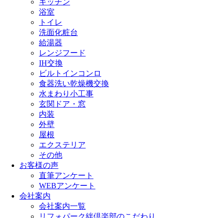
キッチン
浴室
トイレ
洗面化粧台
給湯器
レンジフード
IH交換
ビルトインコンロ
食器洗い乾燥機交換
水まわり小工事
玄関ドア・窓
内装
外壁
屋根
エクステリア
その他
お客様の声
直筆アンケート
WEBアンケート
会社案内
会社案内一覧
リフォパーク絆倶楽部のこだわり