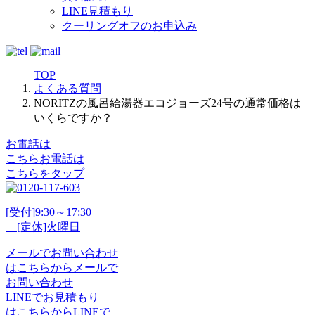
LINE見積もり
クーリングオフのお申込み
TOP
よくある質問
NORITZの風呂給湯器エコジョーズ24号の通常価格は
いくらですか？
お電話は
こちら
お電話
は
こちらをタップ
[受付]9:30～17:30
[定休]火曜日
メール
で
お問い合わせ
は
こちらから
メール
で
お問い合わせ
LINE
で
お見積もり
は
こちらから
LINE
で