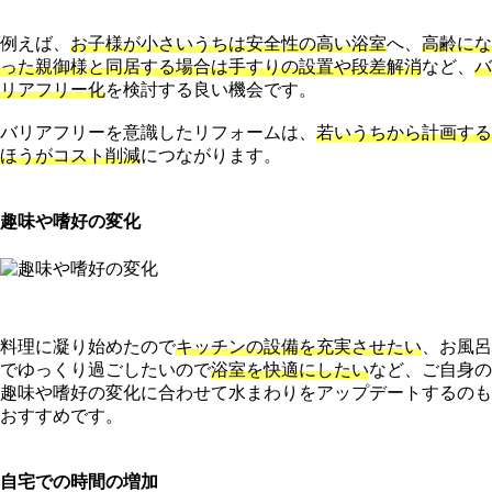
例えば、
お子様が小さいうちは安全性の高い浴室
へ、
高齢にな
った親御様と同居する場合は手すりの設置や段差解消
など、
バ
リアフリー化
を検討する良い機会です。
バリアフリーを意識したリフォームは、
若いうちから計画する
ほうがコスト削減
につながります。
趣味や嗜好の変化
料理に凝り始めたので
キッチンの設備を充実させたい
、お風呂
でゆっくり過ごしたいので
浴室を快適にしたい
など、ご自身の
趣味や嗜好の変化に合わせて水まわりをアップデートするのも
おすすめです。
自宅での時間の増加