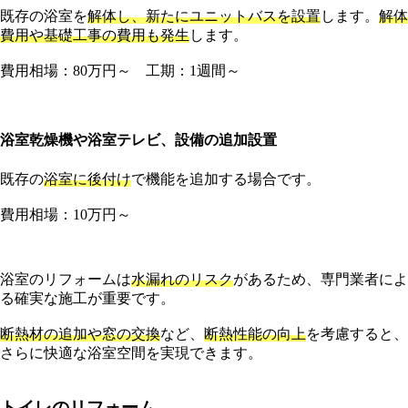
既存の浴室を
解体し、新たにユニットバスを設置
します。
解体
費用や基礎工事の費用も発生
します。
費用相場：80万円～ 工期：1週間～
浴室乾燥機や浴室テレビ、設備の追加設置
既存の
浴室に後付け
で機能を追加する場合です。
費用相場：10万円～
浴室のリフォームは
水漏れのリスク
があるため、専門業者によ
る確実な施工が重要です。
断熱材の追加や窓の交換
など、
断熱性能の向上
を考慮すると、
さらに快適な浴室空間を実現できます。
トイレのリフォーム