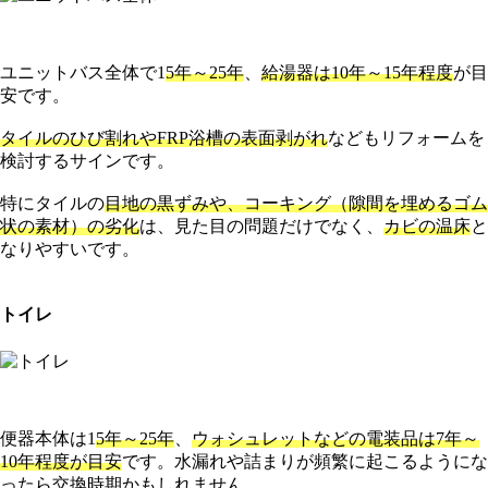
ユニットバス全体で1
5年～25年
、
給湯器は10年～15年程度
が目
安です。
タイルのひび割れやFRP浴槽の表面剥がれ
などもリフォームを
検討するサインです。
特にタイルの
目地の黒ずみや、コーキング（隙間を埋めるゴム
状の素材）の劣化
は、見た目の問題だけでなく、
カビの温床
と
なりやすいです。
トイレ
便器本体は1
5年～25年
、
ウォシュレットなどの電装品は7年～
10年程度が目安
です。水漏れや詰まりが頻繁に起こるようにな
ったら交換時期かもしれません。