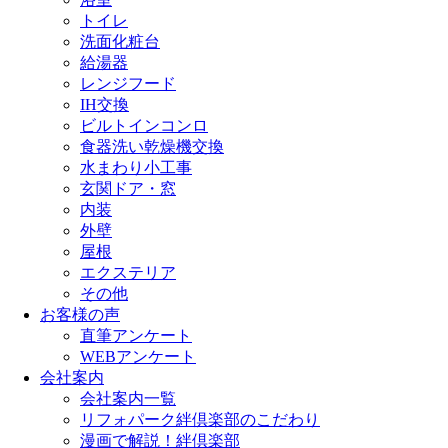
トイレ
洗面化粧台
給湯器
レンジフード
IH交換
ビルトインコンロ
食器洗い乾燥機交換
水まわり小工事
玄関ドア・窓
内装
外壁
屋根
エクステリア
その他
お客様の声
直筆アンケート
WEBアンケート
会社案内
会社案内一覧
リフォパーク絆倶楽部のこだわり
漫画で解説！絆倶楽部