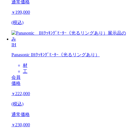
通常価格
199,000
￥
(税込)
IH
Panasonic IHｸｯｷﾝｸﾞﾋｰﾀｰ（光るリングあり）
材
工
会員
価格
222,000
￥
(税込)
通常価格
230,000
￥