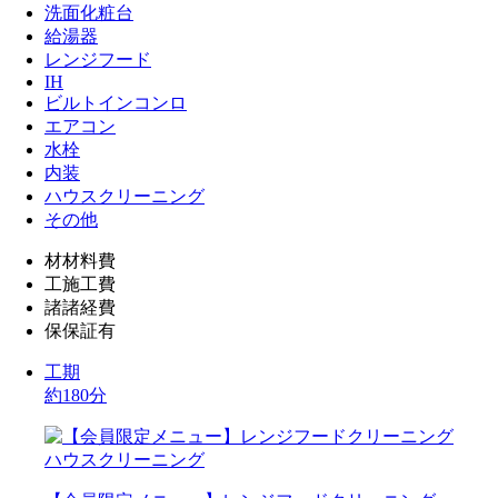
洗面化粧台
給湯器
レンジフード
IH
ビルトインコンロ
エアコン
水栓
内装
ハウスクリーニング
その他
材
材料費
工
施工費
諸
諸経費
保
保証有
工期
約180分
ハウスクリーニング