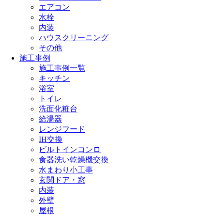
エアコン
水栓
内装
ハウスクリーニング
その他
施工事例
施工事例一覧
キッチン
浴室
トイレ
洗面化粧台
給湯器
レンジフード
IH交換
ビルトインコンロ
食器洗い乾燥機交換
水まわり小工事
玄関ドア・窓
内装
外壁
屋根