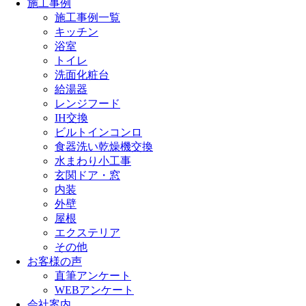
施工事例
施工事例一覧
キッチン
浴室
トイレ
洗面化粧台
給湯器
レンジフード
IH交換
ビルトインコンロ
食器洗い乾燥機交換
水まわり小工事
玄関ドア・窓
内装
外壁
屋根
エクステリア
その他
お客様の声
直筆アンケート
WEBアンケート
会社案内