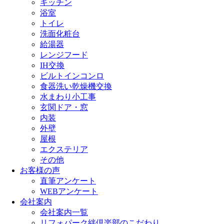
キッチン
浴室
トイレ
洗面化粧台
給湯器
レンジフード
IH交換
ビルトインコンロ
食器洗い乾燥機交換
水まわり小工事
玄関ドア・窓
内装
外壁
屋根
エクステリア
その他
お客様の声
直筆アンケート
WEBアンケート
会社案内
会社案内一覧
リフォパーク絆倶楽部のこだわり