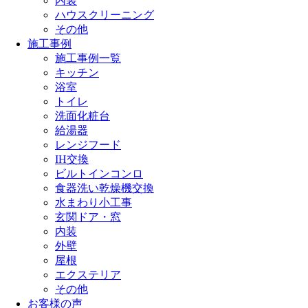
内装
ハウスクリーニング
その他
施工事例
施工事例一覧
キッチン
浴室
トイレ
洗面化粧台
給湯器
レンジフード
IH交換
ビルトインコンロ
食器洗い乾燥機交換
水まわり小工事
玄関ドア・窓
内装
外壁
屋根
エクステリア
その他
お客様の声