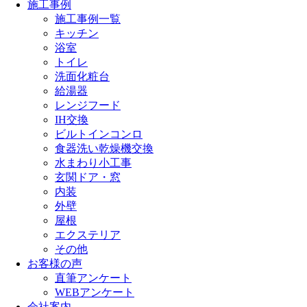
施工事例
施工事例一覧
キッチン
浴室
トイレ
洗面化粧台
給湯器
レンジフード
IH交換
ビルトインコンロ
食器洗い乾燥機交換
水まわり小工事
玄関ドア・窓
内装
外壁
屋根
エクステリア
その他
お客様の声
直筆アンケート
WEBアンケート
会社案内