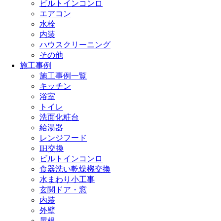
ビルトインコンロ
エアコン
水栓
内装
ハウスクリーニング
その他
施工事例
施工事例一覧
キッチン
浴室
トイレ
洗面化粧台
給湯器
レンジフード
IH交換
ビルトインコンロ
食器洗い乾燥機交換
水まわり小工事
玄関ドア・窓
内装
外壁
屋根