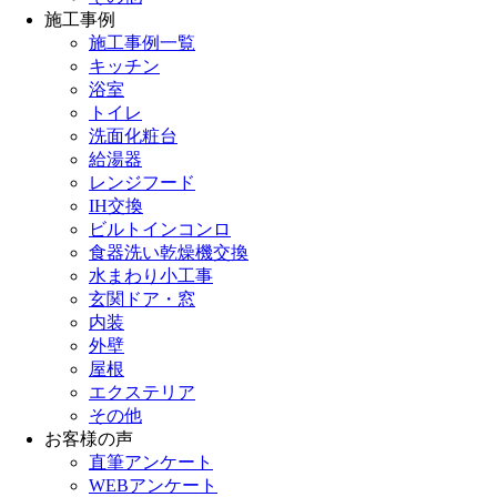
施工事例
施工事例一覧
キッチン
浴室
トイレ
洗面化粧台
給湯器
レンジフード
IH交換
ビルトインコンロ
食器洗い乾燥機交換
水まわり小工事
玄関ドア・窓
内装
外壁
屋根
エクステリア
その他
お客様の声
直筆アンケート
WEBアンケート