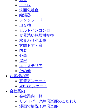
トイレ
洗面化粧台
給湯器
レンジフード
IH交換
ビルトインコンロ
食器洗い乾燥機交換
水まわり小工事
玄関ドア・窓
内装
外壁
屋根
エクステリア
その他
お客様の声
直筆アンケート
WEBアンケート
会社案内
会社案内一覧
リフォパーク絆倶楽部のこだわり
漫画で解説！絆倶楽部