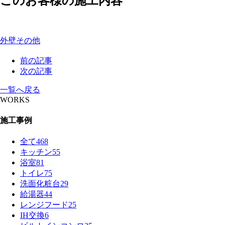
このお客様の施工内容
外壁
その他
前の記事
次の記事
一覧へ戻る
WORKS
施工事例
全て
468
キッチン
55
浴室
81
トイレ
75
洗面化粧台
29
給湯器
44
レンジフード
25
IH交換
6