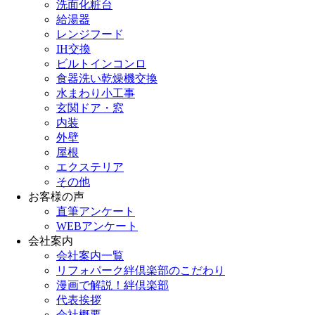
洗面化粧台
給湯器
レンジフード
IH交換
ビルトインコンロ
食器洗い乾燥機交換
水まわり小工事
玄関ドア・窓
内装
外壁
屋根
エクステリア
その他
お客様の声
直筆アンケート
WEBアンケート
会社案内
会社案内一覧
リフォパーク絆倶楽部のこだわり
漫画で解説！絆倶楽部
代表挨拶
会社概要