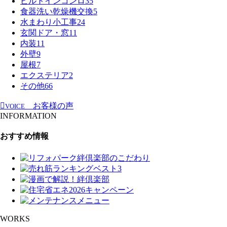
ビルトインコンロ
35
食器洗い乾燥機交換
5
水まわり小工事
24
玄関ドア・窓
11
内装
11
外壁
9
屋根
7
エクステリア
2
その他
66
お客様の声
VOICE
INFORMATION
おすすめ情報
WORKS