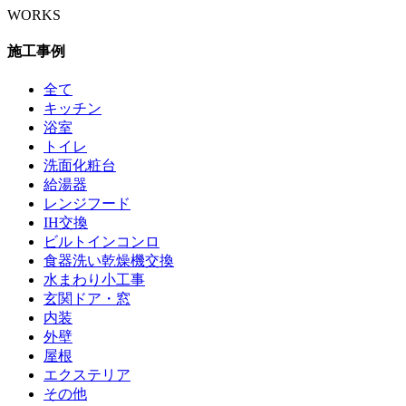
WORKS
施工事例
全て
キッチン
浴室
トイレ
洗面化粧台
給湯器
レンジフード
IH交換
ビルトインコンロ
食器洗い乾燥機交換
水まわり小工事
玄関ドア・窓
内装
外壁
屋根
エクステリア
その他