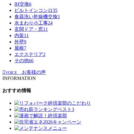
IH交換
6
ビルトインコンロ
35
食器洗い乾燥機交換
5
水まわり小工事
24
玄関ドア・窓
11
内装
11
外壁
9
屋根
7
エクステリア
2
その他
66
お客様の声
VOICE
INFORMATION
おすすめ情報