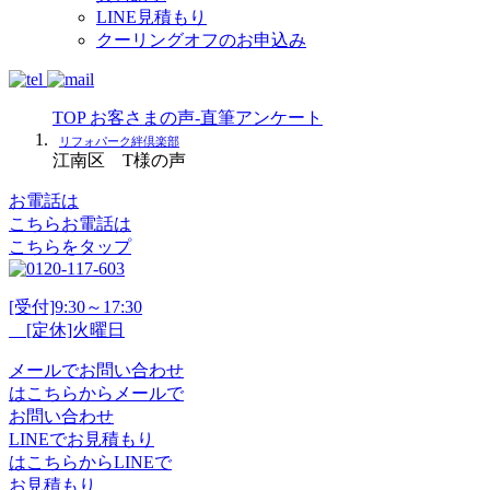
LINE見積もり
クーリングオフのお申込み
TOP
お客さまの声-直筆アンケート
リフォパーク絆倶楽部
江南区 T様の声
お電話は
こちら
お電話
は
こちらをタップ
[受付]9:30～17:30
[定休]火曜日
メール
で
お問い合わせ
は
こちらから
メール
で
お問い合わせ
LINE
で
お見積もり
は
こちらから
LINE
で
お見積もり