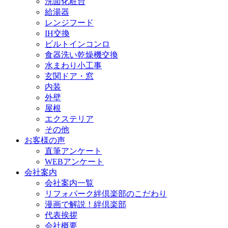
洗面化粧台
給湯器
レンジフード
IH交換
ビルトインコンロ
食器洗い乾燥機交換
水まわり小工事
玄関ドア・窓
内装
外壁
屋根
エクステリア
その他
お客様の声
直筆アンケート
WEBアンケート
会社案内
会社案内一覧
リフォパーク絆倶楽部のこだわり
漫画で解説！絆倶楽部
代表挨拶
会社概要