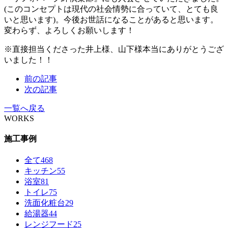
(このコンセプトは現代の社会情勢に合っていて、とても良
いと思います)。今後お世話になることがあると思います。
変わらず、よろしくお願いします！
※直接担当くださった井上様、山下様本当にありがとうござ
いました！！
前の記事
次の記事
一覧へ戻る
WORKS
施工事例
全て
468
キッチン
55
浴室
81
トイレ
75
洗面化粧台
29
給湯器
44
レンジフード
25