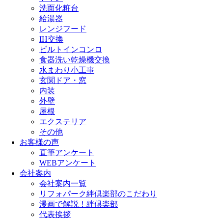
洗面化粧台
給湯器
レンジフード
IH交換
ビルトインコンロ
食器洗い乾燥機交換
水まわり小工事
玄関ドア・窓
内装
外壁
屋根
エクステリア
その他
お客様の声
直筆アンケート
WEBアンケート
会社案内
会社案内一覧
リフォパーク絆倶楽部のこだわり
漫画で解説！絆倶楽部
代表挨拶