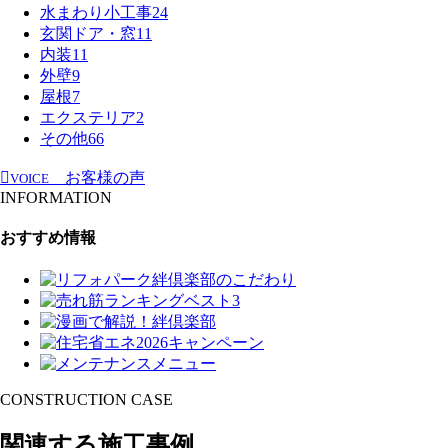
水まわり小工事
24
玄関ドア・窓
11
内装
11
外壁
9
屋根
7
エクステリア
2
その他
66
お客様の声
VOICE
INFORMATION
おすすめ情報
CONSTRUCTION CASE
関連する施工事例