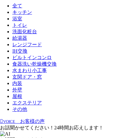
全て
キッチン
浴室
トイレ
洗面化粧台
給湯器
レンジフード
IH交換
ビルトインコンロ
食器洗い乾燥機交換
水まわり小工事
玄関ドア・窓
内装
外壁
屋根
エクステリア
その他
お客様の声
VOICE
お話聞かせてください！24時間お応えします！