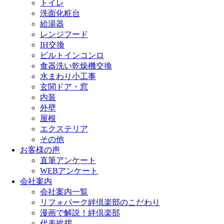
トイレ
洗面化粧台
給湯器
レンジフード
IH交換
ビルトインコンロ
食器洗い乾燥機交換
水まわり小工事
玄関ドア・窓
内装
外壁
屋根
エクステリア
その他
お客様の声
直筆アンケート
WEBアンケート
会社案内
会社案内一覧
リフォパーク絆倶楽部のこだわり
漫画で解説！絆倶楽部
代表挨拶