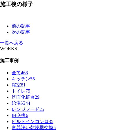
施工後の様子
前の記事
次の記事
一覧へ戻る
WORKS
施工事例
全て
468
キッチン
55
浴室
81
トイレ
75
洗面化粧台
29
給湯器
44
レンジフード
25
IH交換
6
ビルトインコンロ
35
食器洗い乾燥機交換
5