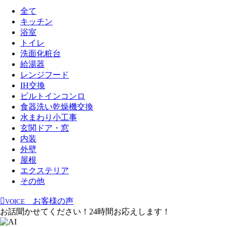
全て
キッチン
浴室
トイレ
洗面化粧台
給湯器
レンジフード
IH交換
ビルトインコンロ
食器洗い乾燥機交換
水まわり小工事
玄関ドア・窓
内装
外壁
屋根
エクステリア
その他
お客様の声
VOICE
お話聞かせてください！24時間お応えします！