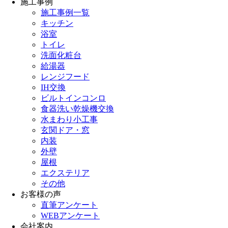
施工事例
施工事例一覧
キッチン
浴室
トイレ
洗面化粧台
給湯器
レンジフード
IH交換
ビルトインコンロ
食器洗い乾燥機交換
水まわり小工事
玄関ドア・窓
内装
外壁
屋根
エクステリア
その他
お客様の声
直筆アンケート
WEBアンケート
会社案内