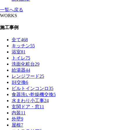
一覧へ戻る
WORKS
施工事例
全て
468
キッチン
55
浴室
81
トイレ
75
洗面化粧台
29
給湯器
44
レンジフード
25
IH交換
6
ビルトインコンロ
35
食器洗い乾燥機交換
5
水まわり小工事
24
玄関ドア・窓
11
内装
11
外壁
9
屋根
7