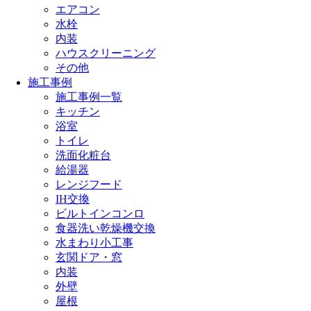
エアコン
水栓
内装
ハウスクリーニング
その他
施工事例
施工事例一覧
キッチン
浴室
トイレ
洗面化粧台
給湯器
レンジフード
IH交換
ビルトインコンロ
食器洗い乾燥機交換
水まわり小工事
玄関ドア・窓
内装
外壁
屋根