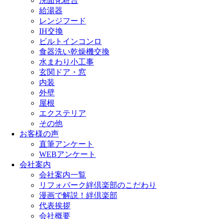
洗面化粧台
給湯器
レンジフード
IH交換
ビルトインコンロ
食器洗い乾燥機交換
水まわり小工事
玄関ドア・窓
内装
外壁
屋根
エクステリア
その他
お客様の声
直筆アンケート
WEBアンケート
会社案内
会社案内一覧
リフォパーク絆倶楽部のこだわり
漫画で解説！絆倶楽部
代表挨拶
会社概要