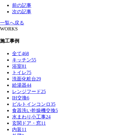
前の記事
次の記事
一覧へ戻る
WORKS
施工事例
全て
468
キッチン
55
浴室
81
トイレ
75
洗面化粧台
29
給湯器
44
レンジフード
25
IH交換
6
ビルトインコンロ
35
食器洗い乾燥機交換
5
水まわり小工事
24
玄関ドア・窓
11
内装
11