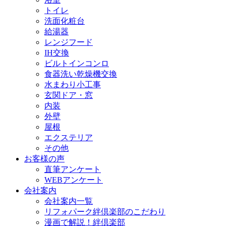
トイレ
洗面化粧台
給湯器
レンジフード
IH交換
ビルトインコンロ
食器洗い乾燥機交換
水まわり小工事
玄関ドア・窓
内装
外壁
屋根
エクステリア
その他
お客様の声
直筆アンケート
WEBアンケート
会社案内
会社案内一覧
リフォパーク絆倶楽部のこだわり
漫画で解説！絆倶楽部