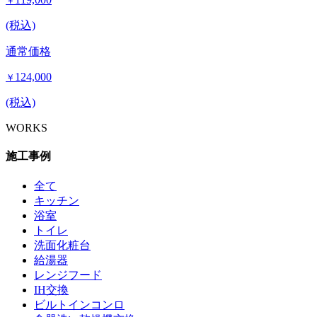
￥
(税込)
通常価格
124,000
￥
(税込)
WORKS
施工事例
全て
キッチン
浴室
トイレ
洗面化粧台
給湯器
レンジフード
IH交換
ビルトインコンロ