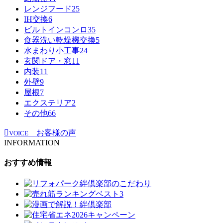
レンジフード
25
IH交換
6
ビルトインコンロ
35
食器洗い乾燥機交換
5
水まわり小工事
24
玄関ドア・窓
11
内装
11
外壁
9
屋根
7
エクステリア
2
その他
66
お客様の声
VOICE
INFORMATION
おすすめ情報