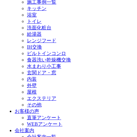
施工事例一覧
キッチン
浴室
トイレ
洗面化粧台
給湯器
レンジフード
IH交換
ビルトインコンロ
食器洗い乾燥機交換
水まわり小工事
玄関ドア・窓
内装
外壁
屋根
エクステリア
その他
お客様の声
直筆アンケート
WEBアンケート
会社案内
会社案内一覧