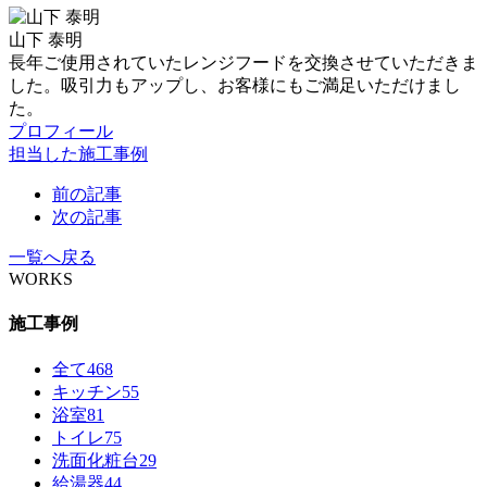
山下 泰明
長年ご使用されていたレンジフードを交換させていただきま
した。吸引力もアップし、お客様にもご満足いただけまし
た。
プロフィール
担当した施工事例
前の記事
次の記事
一覧へ戻る
WORKS
施工事例
全て
468
キッチン
55
浴室
81
トイレ
75
洗面化粧台
29
給湯器
44