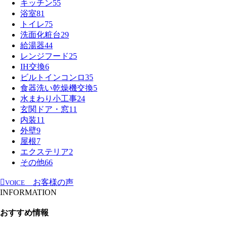
キッチン
55
浴室
81
トイレ
75
洗面化粧台
29
給湯器
44
レンジフード
25
IH交換
6
ビルトインコンロ
35
食器洗い乾燥機交換
5
水まわり小工事
24
玄関ドア・窓
11
内装
11
外壁
9
屋根
7
エクステリア
2
その他
66
お客様の声
VOICE
INFORMATION
おすすめ情報