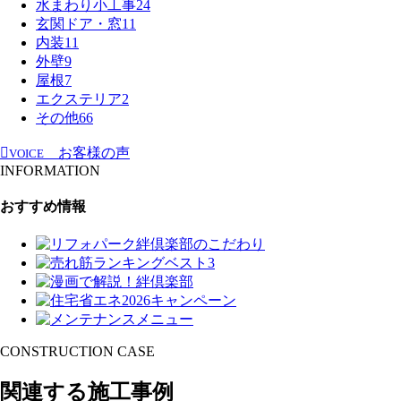
水まわり小工事
24
玄関ドア・窓
11
内装
11
外壁
9
屋根
7
エクステリア
2
その他
66
お客様の声
VOICE
INFORMATION
おすすめ情報
CONSTRUCTION CASE
関連する施工事例