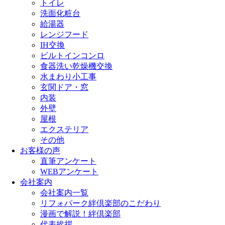
トイレ
洗面化粧台
給湯器
レンジフード
IH交換
ビルトインコンロ
食器洗い乾燥機交換
水まわり小工事
玄関ドア・窓
内装
外壁
屋根
エクステリア
その他
お客様の声
直筆アンケート
WEBアンケート
会社案内
会社案内一覧
リフォパーク絆倶楽部のこだわり
漫画で解説！絆倶楽部
代表挨拶