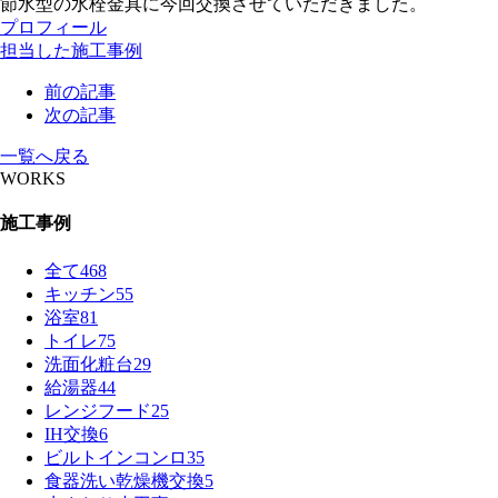
節水型の水栓金具に今回交換させていただきました。
プロフィール
担当した施工事例
前の記事
次の記事
一覧へ戻る
WORKS
施工事例
全て
468
キッチン
55
浴室
81
トイレ
75
洗面化粧台
29
給湯器
44
レンジフード
25
IH交換
6
ビルトインコンロ
35
食器洗い乾燥機交換
5