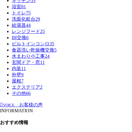
キッチン
55
浴室
81
トイレ
75
洗面化粧台
29
給湯器
44
レンジフード
25
IH交換
6
ビルトインコンロ
35
食器洗い乾燥機交換
5
水まわり小工事
24
玄関ドア・窓
11
内装
11
外壁
9
屋根
7
エクステリア
2
その他
66
お客様の声
VOICE
INFORMATION
おすすめ情報