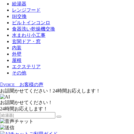
給湯器
レンジフード
IH交換
ビルトインコンロ
食器洗い乾燥機交換
水まわり小工事
玄関ドア・窓
内装
外壁
屋根
エクステリア
その他
お客様の声
VOICE
お話聞かせてください！24時間お応えします！
お話聞かせてください！
24時間お応えします！