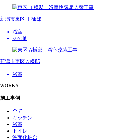
新潟市東区 Ｉ様邸
浴室
その他
新潟市東区Ａ様邸
浴室
WORKS
施工事例
全て
キッチン
浴室
トイレ
洗面化粧台