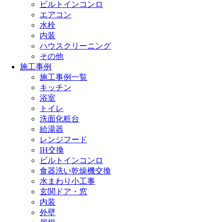
ビルトインコンロ
エアコン
水栓
内装
ハウスクリーニング
その他
施工事例
施工事例一覧
キッチン
浴室
トイレ
洗面化粧台
給湯器
レンジフード
IH交換
ビルトインコンロ
食器洗い乾燥機交換
水まわり小工事
玄関ドア・窓
内装
外壁