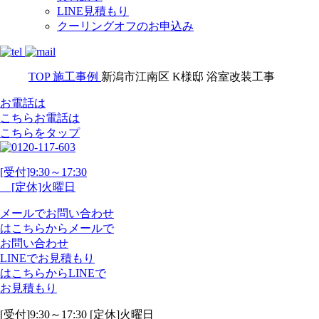
LINE見積もり
クーリングオフのお申込み
TOP
施工事例
新潟市江南区 K様邸 浴室改装工事
お電話は
こちら
お電話
は
こちらをタップ
[受付]9:30～17:30
[定休]火曜日
メール
で
お問い合わせ
は
こちらから
メール
で
お問い合わせ
LINE
で
お見積もり
は
こちらから
LINE
で
お見積もり
[受付]9:30～17:30 [定休]火曜日