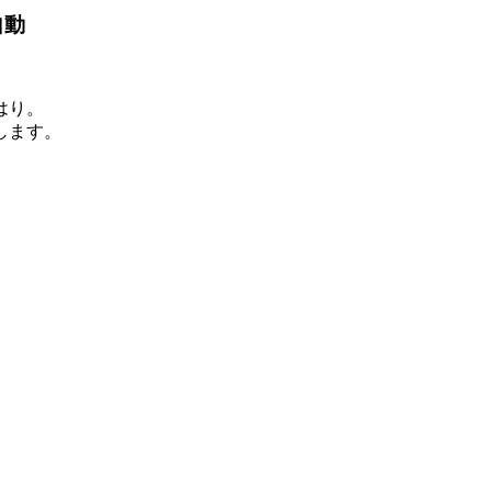
自動
はり。
します。