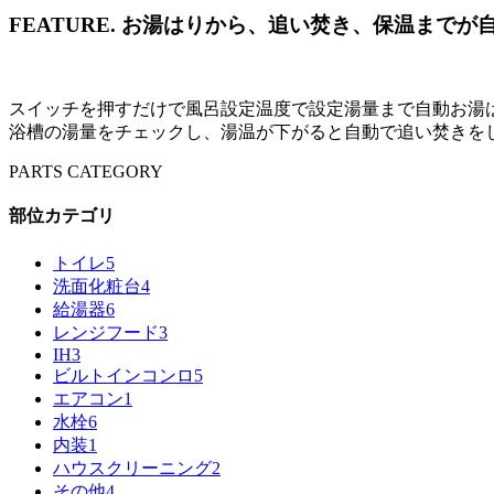
FEATURE.
お湯はりから、追い焚き、保温までが
スイッチを押すだけで風呂設定温度で設定湯量まで自動お湯
浴槽の湯量をチェックし、湯温が下がると自動で追い焚きを
PARTS CATEGORY
部位カテゴリ
トイレ
5
洗面化粧台
4
給湯器
6
レンジフード
3
IH
3
ビルトインコンロ
5
エアコン
1
水栓
6
内装
1
ハウスクリーニング
2
その他
4