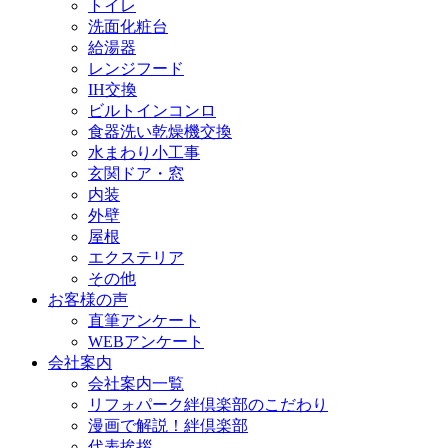
トイレ
洗面化粧台
給湯器
レンジフード
IH交換
ビルトインコンロ
食器洗い乾燥機交換
水まわり小工事
玄関ドア・窓
内装
外壁
屋根
エクステリア
その他
お客様の声
直筆アンケート
WEBアンケート
会社案内
会社案内一覧
リフォパーク絆倶楽部のこだわり
漫画で解説！絆倶楽部
代表挨拶