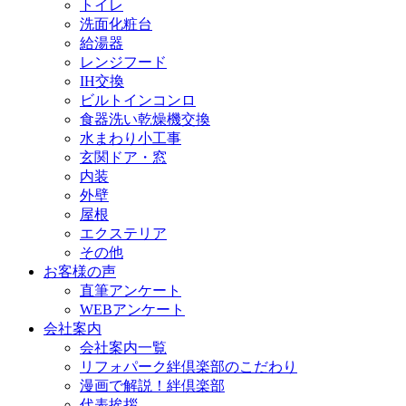
トイレ
洗面化粧台
給湯器
レンジフード
IH交換
ビルトインコンロ
食器洗い乾燥機交換
水まわり小工事
玄関ドア・窓
内装
外壁
屋根
エクステリア
その他
お客様の声
直筆アンケート
WEBアンケート
会社案内
会社案内一覧
リフォパーク絆倶楽部のこだわり
漫画で解説！絆倶楽部
代表挨拶