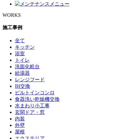
WORKS
施工事例
全て
キッチン
浴室
トイレ
洗面化粧台
給湯器
レンジフード
IH交換
ビルトインコンロ
食器洗い乾燥機交換
水まわり小工事
玄関ドア・窓
内装
外壁
屋根
エクステリア