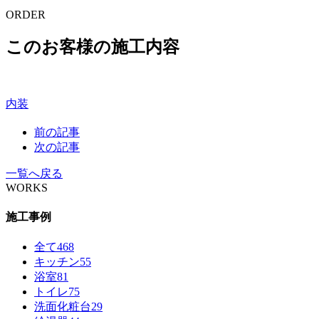
ORDER
このお客様の施工内容
内装
前の記事
次の記事
一覧へ戻る
WORKS
施工事例
全て
468
キッチン
55
浴室
81
トイレ
75
洗面化粧台
29