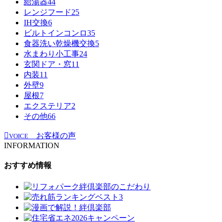
給湯器
44
レンジフード
25
IH交換
6
ビルトインコンロ
35
食器洗い乾燥機交換
5
水まわり小工事
24
玄関ドア・窓
11
内装
11
外壁
9
屋根
7
エクステリア
2
その他
66
お客様の声
VOICE
INFORMATION
おすすめ情報