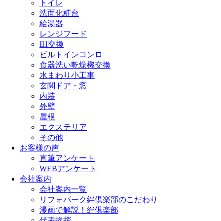
トイレ
洗面化粧台
給湯器
レンジフード
IH交換
ビルトインコンロ
食器洗い乾燥機交換
水まわり小工事
玄関ドア・窓
内装
外壁
屋根
エクステリア
その他
お客様の声
直筆アンケート
WEBアンケート
会社案内
会社案内一覧
リフォパーク絆倶楽部のこだわり
漫画で解説！絆倶楽部
代表挨拶