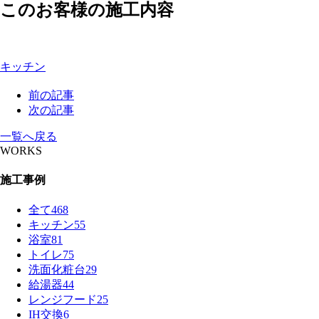
このお客様の施工内容
キッチン
前の記事
次の記事
一覧へ戻る
WORKS
施工事例
全て
468
キッチン
55
浴室
81
トイレ
75
洗面化粧台
29
給湯器
44
レンジフード
25
IH交換
6