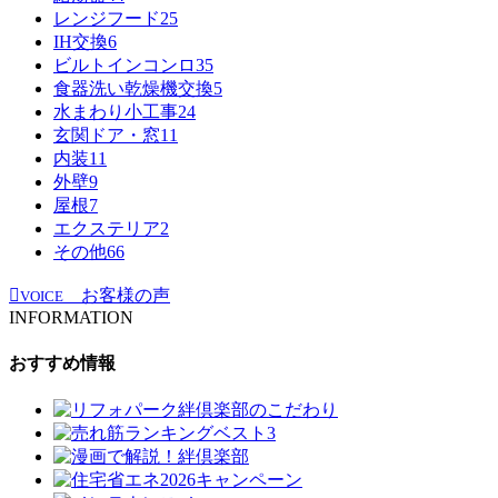
レンジフード
25
IH交換
6
ビルトインコンロ
35
食器洗い乾燥機交換
5
水まわり小工事
24
玄関ドア・窓
11
内装
11
外壁
9
屋根
7
エクステリア
2
その他
66
お客様の声
VOICE
INFORMATION
おすすめ情報