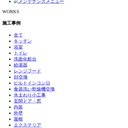
WORKS
施工事例
全て
キッチン
浴室
トイレ
洗面化粧台
給湯器
レンジフード
IH交換
ビルトインコンロ
食器洗い乾燥機交換
水まわり小工事
玄関ドア・窓
内装
外壁
屋根
エクステリア