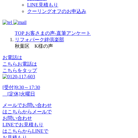
LINE見積もり
クーリングオフのお申込み
TOP
お客さまの声-直筆アンケート
リフォパーク絆倶楽部
秋葉区 K様の声
お電話は
こちら
お電話
は
こちらをタップ
[受付]9:30～17:30
[定休]火曜日
メール
で
お問い合わせ
は
こちらから
メール
で
お問い合わせ
LINE
で
お見積もり
は
こちらから
LINE
で
お見積もり