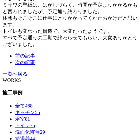
ミサワの壁紙は、はがしづらく、時間が予定よりかかるかも
と言われましたが、予定通り終わりました。
休憩もそこそこに仕事にとりかかってくれたおかげだと思い
ます。
トイレも変わった構造で、大変だったようです。
すべて予定通りの工期で終わらせてもらい、大変ありがとう
ございました。
前の記事
次の記事
一覧へ戻る
WORKS
施工事例
全て
468
キッチン
55
浴室
81
トイレ
75
洗面化粧台
29
給湯器
44