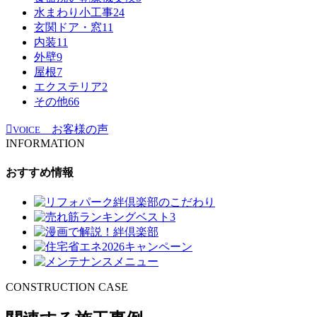
水まわり小工事
24
玄関ドア・窓
11
内装
11
外壁
9
屋根
7
エクステリア
2
その他
66
お客様の声
VOICE
INFORMATION
おすすめ情報
CONSTRUCTION CASE