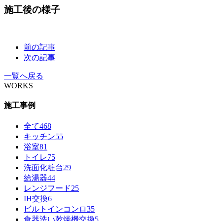
施工後の様子
前の記事
次の記事
一覧へ戻る
WORKS
施工事例
全て
468
キッチン
55
浴室
81
トイレ
75
洗面化粧台
29
給湯器
44
レンジフード
25
IH交換
6
ビルトインコンロ
35
食器洗い乾燥機交換
5