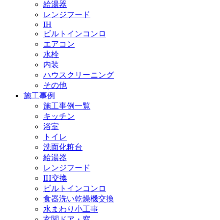
給湯器
レンジフード
IH
ビルトインコンロ
エアコン
水栓
内装
ハウスクリーニング
その他
施工事例
施工事例一覧
キッチン
浴室
トイレ
洗面化粧台
給湯器
レンジフード
IH交換
ビルトインコンロ
食器洗い乾燥機交換
水まわり小工事
玄関ドア・窓