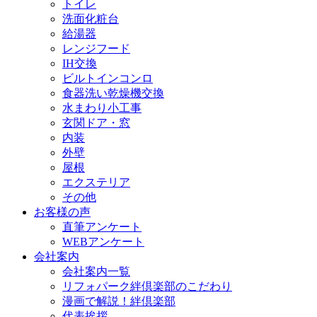
トイレ
洗面化粧台
給湯器
レンジフード
IH交換
ビルトインコンロ
食器洗い乾燥機交換
水まわり小工事
玄関ドア・窓
内装
外壁
屋根
エクステリア
その他
お客様の声
直筆アンケート
WEBアンケート
会社案内
会社案内一覧
リフォパーク絆倶楽部のこだわり
漫画で解説！絆倶楽部
代表挨拶