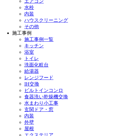
エアコン
水栓
内装
ハウスクリーニング
その他
施工事例
施工事例一覧
キッチン
浴室
トイレ
洗面化粧台
給湯器
レンジフード
IH交換
ビルトインコンロ
食器洗い乾燥機交換
水まわり小工事
玄関ドア・窓
内装
外壁
屋根
エクステリア