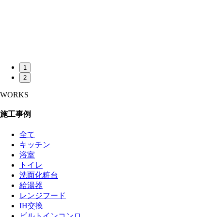
1
2
WORKS
施工事例
全て
キッチン
浴室
トイレ
洗面化粧台
給湯器
レンジフード
IH交換
ビルトインコンロ