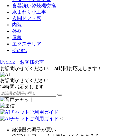
食器洗い乾燥機交換
水まわり小工事
玄関ドア・窓
内装
外壁
屋根
エクステリア
その他
お客様の声
VOICE
お話聞かせてください！24時間お応えします！
お話聞かせてください！
24時間お応えします！
<
給湯器の調子が悪い