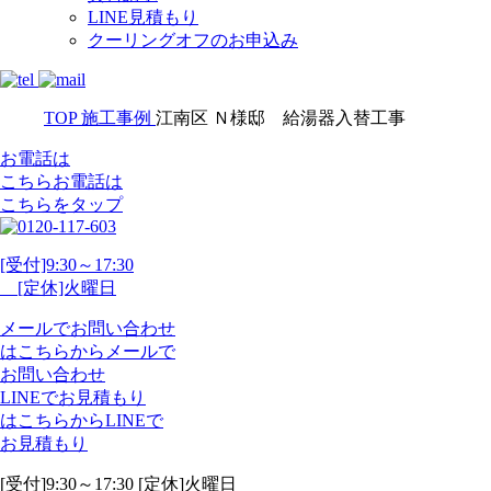
LINE見積もり
クーリングオフのお申込み
TOP
施工事例
江南区 Ｎ様邸 給湯器入替工事
お電話は
こちら
お電話
は
こちらをタップ
[受付]9:30～17:30
[定休]火曜日
メール
で
お問い合わせ
は
こちらから
メール
で
お問い合わせ
LINE
で
お見積もり
は
こちらから
LINE
で
お見積もり
[受付]9:30～17:30 [定休]火曜日