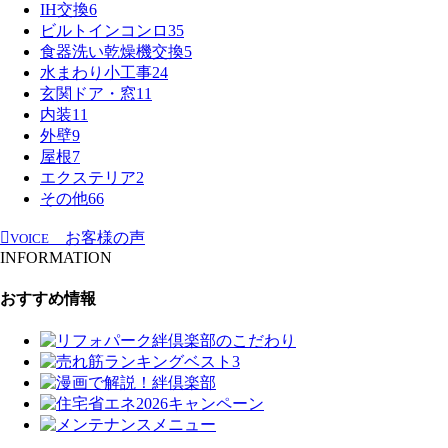
IH交換
6
ビルトインコンロ
35
食器洗い乾燥機交換
5
水まわり小工事
24
玄関ドア・窓
11
内装
11
外壁
9
屋根
7
エクステリア
2
その他
66
お客様の声
VOICE
INFORMATION
おすすめ情報