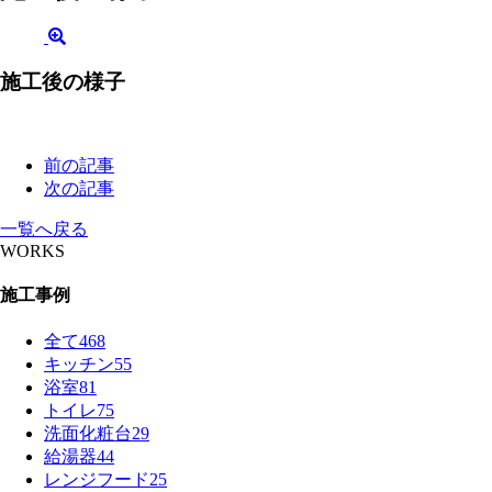
施工後の様子
前の記事
次の記事
一覧へ戻る
WORKS
施工事例
全て
468
キッチン
55
浴室
81
トイレ
75
洗面化粧台
29
給湯器
44
レンジフード
25