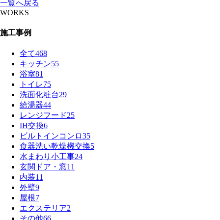
一覧へ戻る
WORKS
施工事例
全て
468
キッチン
55
浴室
81
トイレ
75
洗面化粧台
29
給湯器
44
レンジフード
25
IH交換
6
ビルトインコンロ
35
食器洗い乾燥機交換
5
水まわり小工事
24
玄関ドア・窓
11
内装
11
外壁
9
屋根
7
エクステリア
2
その他
66