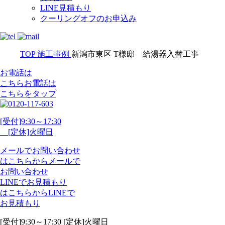
LINE見積もり
クーリングオフのお申込み
TOP
施工事例
新潟市東区 T様邸 給湯器入替工事
お電話は
こちら
お電話
は
こちらをタップ
[受付]9:30～17:30
[定休]火曜日
メール
で
お問い合わせ
は
こちらから
メール
で
お問い合わせ
LINE
で
お見積もり
は
こちらから
LINE
で
お見積もり
[受付]9:30～17:30 [定休]火曜日