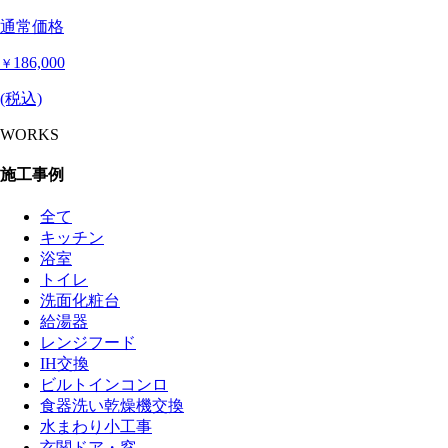
通常価格
186,000
￥
(税込)
WORKS
施工事例
全て
キッチン
浴室
トイレ
洗面化粧台
給湯器
レンジフード
IH交換
ビルトインコンロ
食器洗い乾燥機交換
水まわり小工事
玄関ドア・窓