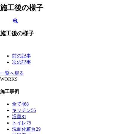
施工後の様子
施工後の様子
前の記事
次の記事
一覧へ戻る
WORKS
施工事例
全て
468
キッチン
55
浴室
81
トイレ
75
洗面化粧台
29