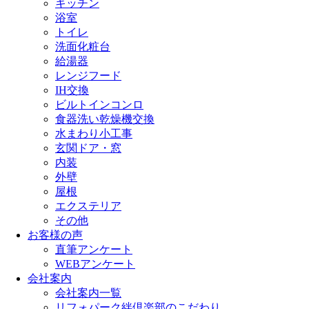
キッチン
浴室
トイレ
洗面化粧台
給湯器
レンジフード
IH交換
ビルトインコンロ
食器洗い乾燥機交換
水まわり小工事
玄関ドア・窓
内装
外壁
屋根
エクステリア
その他
お客様の声
直筆アンケート
WEBアンケート
会社案内
会社案内一覧
リフォパーク絆倶楽部のこだわり