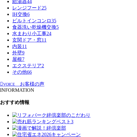
給湯器
44
レンジフード
25
IH交換
6
ビルトインコンロ
35
食器洗い乾燥機交換
5
水まわり小工事
24
玄関ドア・窓
11
内装
11
外壁
9
屋根
7
エクステリア
2
その他
66
お客様の声
VOICE
INFORMATION
おすすめ情報