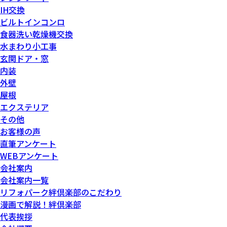
IH交換
ビルトインコンロ
食器洗い乾燥機交換
水まわり小工事
玄関ドア・窓
内装
外壁
屋根
エクステリア
その他
お客様の声
直筆アンケート
WEBアンケート
会社案内
会社案内一覧
リフォパーク絆倶楽部のこだわり
漫画で解説！絆倶楽部
代表挨拶