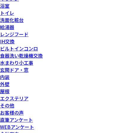
浴室
トイレ
洗面化粧台
給湯器
レンジフード
IH交換
ビルトインコンロ
食器洗い乾燥機交換
水まわり小工事
玄関ドア・窓
内装
外壁
屋根
エクステリア
その他
お客様の声
直筆アンケート
WEBアンケート