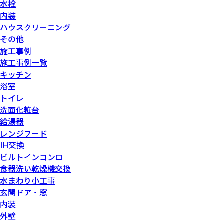
水栓
内装
ハウスクリーニング
その他
施工事例
施工事例一覧
キッチン
浴室
トイレ
洗面化粧台
給湯器
レンジフード
IH交換
ビルトインコンロ
食器洗い乾燥機交換
水まわり小工事
玄関ドア・窓
内装
外壁