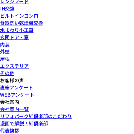
レンジフード
IH交換
ビルトインコンロ
食器洗い乾燥機交換
水まわり小工事
玄関ドア・窓
内装
外壁
屋根
エクステリア
その他
お客様の声
直筆アンケート
WEBアンケート
会社案内
会社案内一覧
リフォパーク絆倶楽部のこだわり
漫画で解説！絆倶楽部
代表挨拶