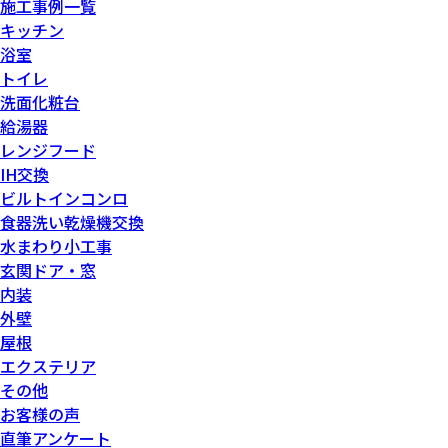
施工事例一覧
キッチン
浴室
トイレ
洗面化粧台
給湯器
レンジフード
IH交換
ビルトインコンロ
食器洗い乾燥機交換
水まわり小工事
玄関ドア・窓
内装
外壁
屋根
エクステリア
その他
お客様の声
直筆アンケート