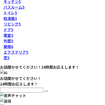
キッチン
5
バスルーム
5
トイレ
5
給湯器
3
リビング
5
ドア
5
寝室
5
外壁
5
屋根
6
エクステリア
5
窓
5
お話聞かせてください！24時間お応えします！
お話聞かせてください！
24時間お応えします！