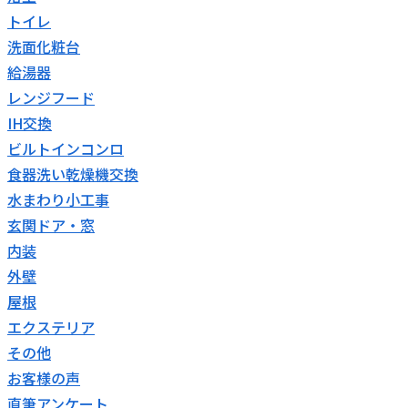
トイレ
洗面化粧台
給湯器
レンジフード
IH交換
ビルトインコンロ
食器洗い乾燥機交換
水まわり小工事
玄関ドア・窓
内装
外壁
屋根
エクステリア
その他
お客様の声
直筆アンケート