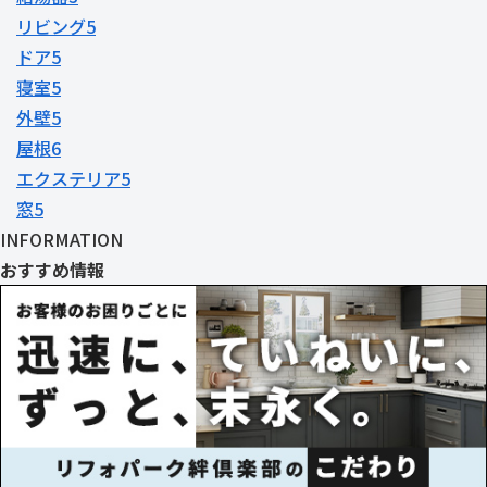
リビング
5
ドア
5
寝室
5
外壁
5
屋根
6
エクステリア
5
窓
5
INFORMATION
おすすめ情報