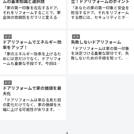
ムの基本知識と選択肢
立！ドアリフォームのポイント
「家の第一印象を左右するドア。
「あなたの家の第一印象と安全を
それをリフォームすることで、家
担当するドア。それをリフォーム
全体の雰囲気をガラリと変えるこ
する際には、セキュリティとデザ
とができます。今回は、ドアリ
...
インをどう両立させるかがポイ
...
ドア
ドア
ドアリフォームでエネルギー効
失敗しないドアリフォーム
率をアップ！
「ドアリフォームは家の第一印象
を決定づける重要な部分です。失
「家のエネルギー効率を上げるた
敗しないための手順を知って、安
めには窓だけでなく、ドアリフォ
心してドアリフォームに挑みま
...
ームも重要な手段です。今回は、
ドアリフォームで家のエネルギ
...
ドア
ドアリフォームで家の価値を最
大化
「ドアリフォームは単なる見た目
の変化だけでなく、家の価値を大
幅に上げる可能性があります。具
体的なアプローチとその効果に
...