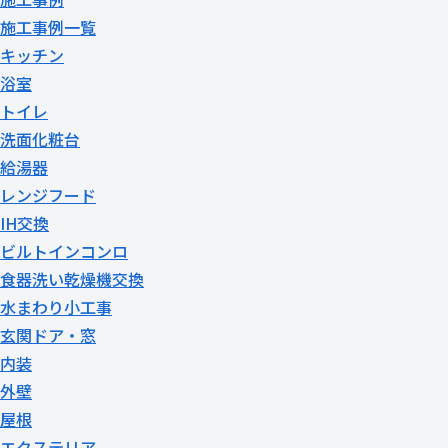
施工事例一覧
キッチン
浴室
トイレ
洗面化粧台
給湯器
レンジフード
IH交換
ビルトインコンロ
食器洗い乾燥機交換
水まわり小工事
玄関ドア・窓
内装
外壁
屋根
エクステリア