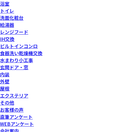
浴室
トイレ
洗面化粧台
給湯器
レンジフード
IH交換
ビルトインコンロ
食器洗い乾燥機交換
水まわり小工事
玄関ドア・窓
内装
外壁
屋根
エクステリア
その他
お客様の声
直筆アンケート
WEBアンケート
会社案内