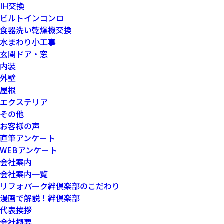
IH交換
ビルトインコンロ
食器洗い乾燥機交換
水まわり小工事
玄関ドア・窓
内装
外壁
屋根
エクステリア
その他
お客様の声
直筆アンケート
WEBアンケート
会社案内
会社案内一覧
リフォパーク絆倶楽部のこだわり
漫画で解説！絆倶楽部
代表挨拶
会社概要