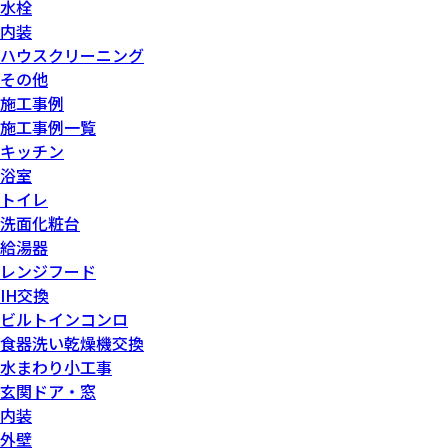
水栓
内装
ハウスクリーニング
その他
施工事例
施工事例一覧
キッチン
浴室
トイレ
洗面化粧台
給湯器
レンジフード
IH交換
ビルトインコンロ
食器洗い乾燥機交換
水まわり小工事
玄関ドア・窓
内装
外壁