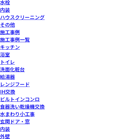
水栓
内装
ハウスクリーニング
その他
施工事例
施工事例一覧
キッチン
浴室
トイレ
洗面化粧台
給湯器
レンジフード
IH交換
ビルトインコンロ
食器洗い乾燥機交換
水まわり小工事
玄関ドア・窓
内装
外壁