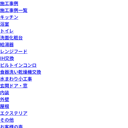
施工事例
施工事例一覧
キッチン
浴室
トイレ
洗面化粧台
給湯器
レンジフード
IH交換
ビルトインコンロ
食器洗い乾燥機交換
水まわり小工事
玄関ドア・窓
内装
外壁
屋根
エクステリア
その他
お客様の声